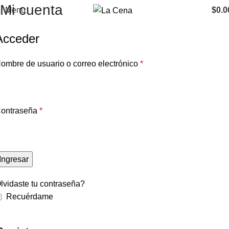
Mi cuenta
Menu
$
0.0
Acceder
ombre de usuario o correo electrónico
*
ontraseña
*
Ingresar
lvidaste tu contraseña?
Recuérdame