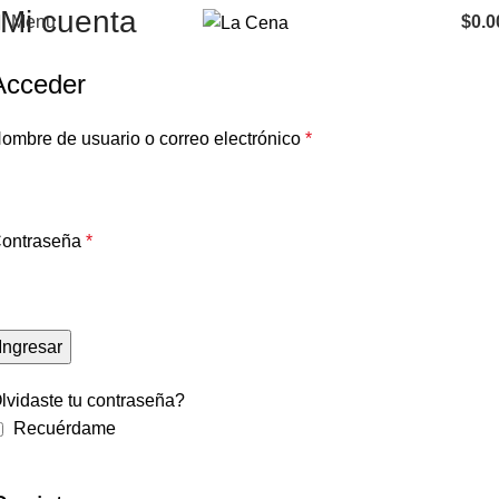
Mi cuenta
Menu
$
0.0
Acceder
ombre de usuario o correo electrónico
*
ontraseña
*
Ingresar
lvidaste tu contraseña?
Recuérdame