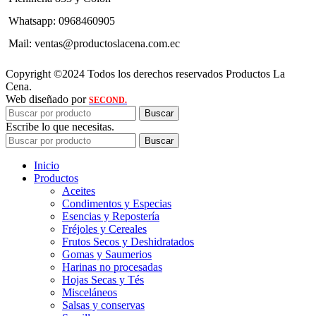
Whatsapp: 0968460905
Mail: ventas@productoslacena.com.ec
Copyright ©2024 Todos los derechos reservados Productos La
Cena.
Web diseñado por
SECOND.
Buscar
Escribe lo que necesitas.
Buscar
Inicio
Productos
Aceites
Condimentos y Especias
Esencias y Repostería
Fréjoles y Cereales
Frutos Secos y Deshidratados
Gomas y Saumerios
Harinas no procesadas
Hojas Secas y Tés
Misceláneos
Salsas y conservas