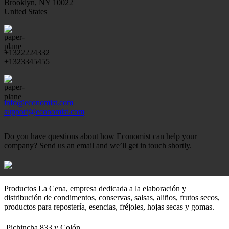
Brooklyn, NY 10022
United States
+1322224332
+1323345455
info@economist.com
support@economist.com
Do you have questions about how Economist can help your
company? Send us an email and we’ll get in touch shortly.
Productos La Cena, empresa dedicada a la elaboración y
distribución de condimentos, conservas, salsas, aliños, frutos secos,
productos para repostería, esencias, fréjoles, hojas secas y gomas.
Pichincha 833 y Colón