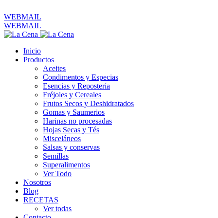
ventas@productoslacena.com.ec
| Pichincha 833 y Colón
WEBMAIL
WEBMAIL
Inicio
Productos
Aceites
Condimentos y Especias
Esencias y Repostería
Fréjoles y Cereales
Frutos Secos y Deshidratados
Gomas y Saumerios
Harinas no procesadas
Hojas Secas y Tés
Misceláneos
Salsas y conservas
Semillas
Superalimentos
Ver Todo
Nosotros
Blog
RECETAS
Ver todas
Contacto