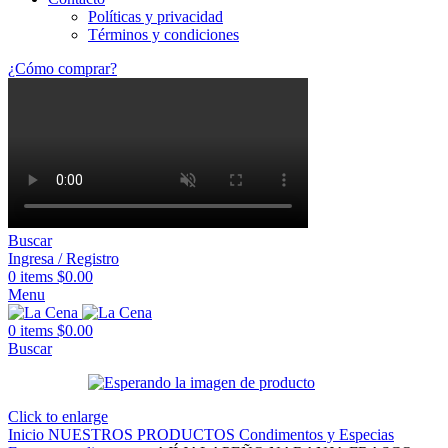
Políticas y privacidad
Términos y condiciones
¿Cómo comprar?
Buscar
Ingresa / Registro
0
items
$
0.00
Menu
0
items
$
0.00
Buscar
Click to enlarge
Inicio
NUESTROS PRODUCTOS
Condimentos y Especias