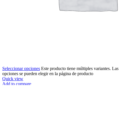
Seleccionar opciones
Este producto tiene múltiples variantes. Las
opciones se pueden elegir en la página de producto
Quick view
Add to compare
Añadir a tu wishlist
ADOBO PARA PAVO
Condimentos y Especias
,
Fundas
$
2.00
-
$
16.00
Rango de precios: desde $2.00 hasta $16.00
Agotado