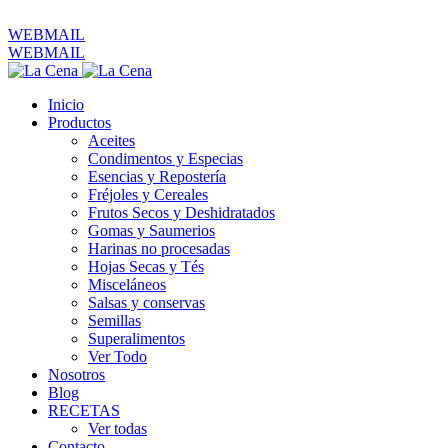
ventas@productoslacena.com.ec
| Pichincha 833 y Colón
WEBMAIL
WEBMAIL
Inicio
Productos
Aceites
Condimentos y Especias
Esencias y Repostería
Fréjoles y Cereales
Frutos Secos y Deshidratados
Gomas y Saumerios
Harinas no procesadas
Hojas Secas y Tés
Misceláneos
Salsas y conservas
Semillas
Superalimentos
Ver Todo
Nosotros
Blog
RECETAS
Ver todas
Contacto