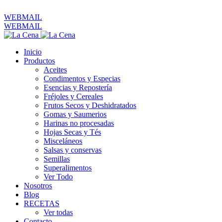
ventas@productoslacena.com.ec
| Pichincha 833 y Colón
WEBMAIL
WEBMAIL
Inicio
Productos
Aceites
Condimentos y Especias
Esencias y Repostería
Fréjoles y Cereales
Frutos Secos y Deshidratados
Gomas y Saumerios
Harinas no procesadas
Hojas Secas y Tés
Misceláneos
Salsas y conservas
Semillas
Superalimentos
Ver Todo
Nosotros
Blog
RECETAS
Ver todas
Contacto