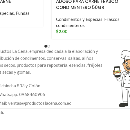
ARNE
ADOBO PARA CARNE FRASCO
CONDIMENTERO 50GR
specias
,
Fundas
Condimentos y Especias
,
Frascos
condimenteros
$
2.00
uctos La Cena, empresa dedicada a la elaboración y
ribución de condimentos, conservas, salsas, aliños,
os secos, productos para repostería, esencias, fréjoles,
s secas y gomas.
ichincha 833 y Colón
hatsapp: 0968460905
ail: ventas@productoslacena.com.ec
a.