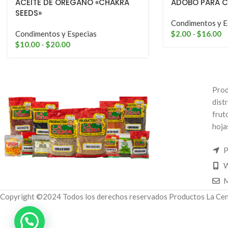
ACEITE DE ORÉGANO «CHAKRA
ADOBO PARA C
SEEDS»
Condimentos y E
Condimentos y Especias
$
2.00
-
$
16.00
$
10.00
-
$
20.00
Prod
dist
frut
hoja
P
W
M
Copyright ©2024 Todos los derechos reservados Productos La Cen