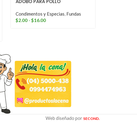
ADOBO PARA POLLO
ADOBO PARA
50GR
Condimentos y Especias
,
Fundas
$
2.00
-
$
16.00
Condimentos 
condimentero
$
2.00
Web diseñado por
SECOND.