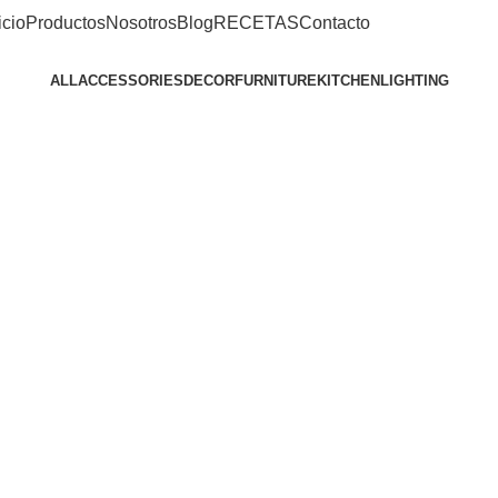
icio
Productos
Nosotros
Blog
RECETAS
Contacto
ALL
ACCESSORIES
DECOR
FURNITURE
KITCHEN
LIGHTING
Accessories
Potenti parturient parturie