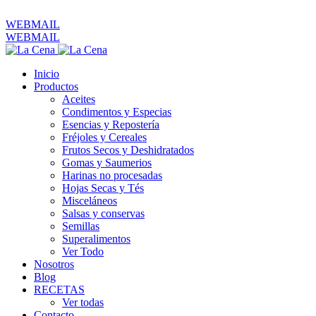
ventas@productoslacena.com.ec
| Pichincha 833 y Colón
WEBMAIL
WEBMAIL
Inicio
Productos
Aceites
Condimentos y Especias
Esencias y Repostería
Fréjoles y Cereales
Frutos Secos y Deshidratados
Gomas y Saumerios
Harinas no procesadas
Hojas Secas y Tés
Misceláneos
Salsas y conservas
Semillas
Superalimentos
Ver Todo
Nosotros
Blog
RECETAS
Ver todas
Contacto