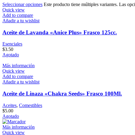
Seleccionar opciones
Este producto tiene múltiples variantes. Las opc
Quick view
Add to compare
Añadir a tu wishlist
Aceite de Lavanda «Anice Plus» Frasco 125cc.
Esenciales
$
3.50
Agotado
Más información
Quick view
Add to compare
Añadir a tu wishlist
Aceite de Linaza «Chakra Seeds» Frasco 100Ml.
Aceites
,
Comestibles
$
5.00
Agotado
Más información
Quick view