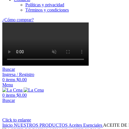
Políticas y privacidad
Términos y condiciones
¿Cómo comprar?
Buscar
Ingresa / Registro
0
items
$
0.00
Menu
0
items
$
0.00
Buscar
Click to enlarge
Inicio
NUESTROS PRODUCTOS
Aceites
Esenciales
ACEITE DE