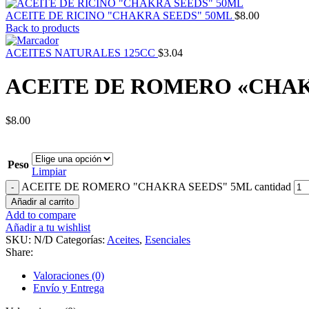
ACEITE DE RICINO "CHAKRA SEEDS" 50ML
$
8.00
Back to products
ACEITES NATURALES 125CC
$
3.04
ACEITE DE ROMERO «CHAK
$
8.00
Peso
Limpiar
ACEITE DE ROMERO "CHAKRA SEEDS" 5ML cantidad
Añadir al carrito
Add to compare
Añadir a tu wishlist
SKU:
N/D
Categorías:
Aceites
,
Esenciales
Share:
Valoraciones (0)
Envío y Entrega