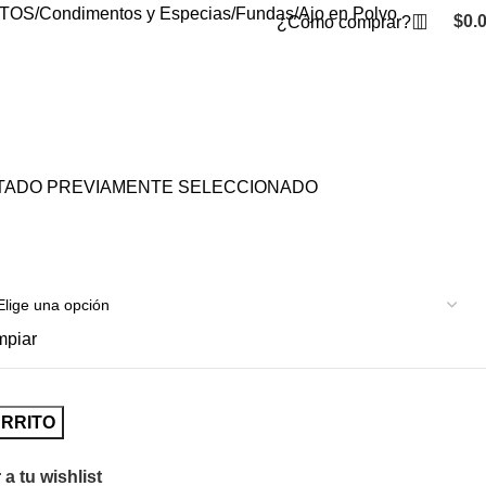
TOS
Condimentos y Especias
Fundas
Ajo en Polvo
$
0.
¿Cómo comprar?
ATADO PREVIAMENTE SELECCIONADO
mpiar
ARRITO
a tu wishlist