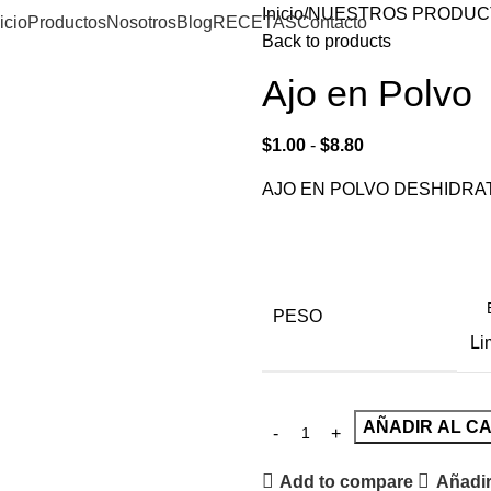
Inicio
NUESTROS PRODUC
icio
Productos
Nosotros
Blog
RECETAS
Contacto
Back to products
Ajo en Polvo
$
1.00
-
$
8.80
AJO EN POLVO DESHIDR
PESO
Li
AÑADIR AL C
Add to compare
Añadir 