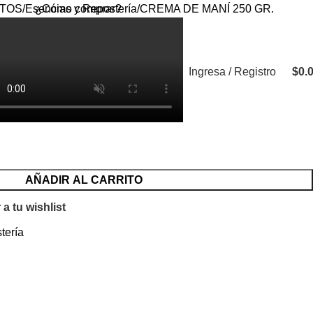
¿Cómo comprar?
TOS
Esencias y Repostería
CREMA DE MANÍ 250 GR.
ANÍ 250 GR.
Ingresa / Registro
$
0.
AÑADIR AL CARRITO
a tu wishlist
tería