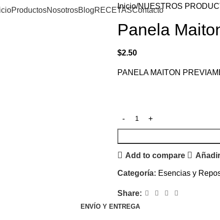
Inicio
NUESTROS PRODUC
icio
Productos
Nosotros
Blog
RECETAS
Contacto
Panela Maito
$
2.50
PANELA MAITON PREVIA
Add to compare
Añadir 
Categoría:
Esencias y Repos
Share:
ENVÍO Y ENTREGA