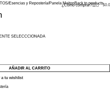
TOS
Esencias y Repostería
Panela Maiton
Back to products
0
$
0.
¿Cómo comprar?
n
MENTE SELECCCIONADA
AÑADIR AL CARRITO
a tu wishlist
tería