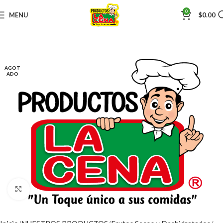
0
MENU
$
0.00
AGOT
ADO
Click to enlarge