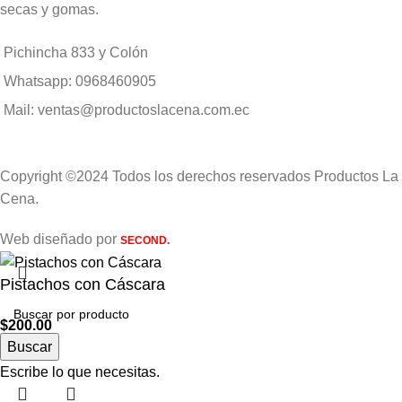
secas y gomas.
Pichincha 833 y Colón
Whatsapp: 0968460905
Mail: ventas@productoslacena.com.ec
Copyright ©2024 Todos los derechos reservados Productos La
Cena.
Web diseñado por
SECOND.
Pistachos con Cáscara
$
200.00
Agotado
Buscar
Escribe lo que necesitas.