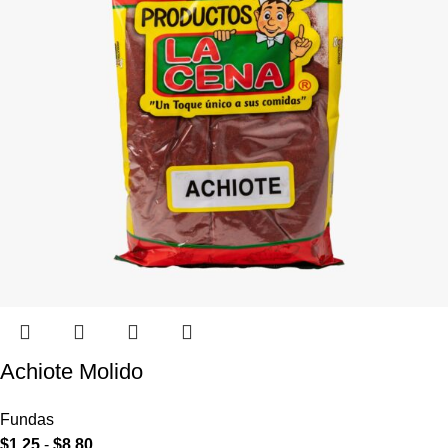
Achiote Molido
Fundas
$
1.25
-
$
8.80