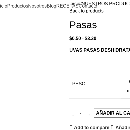
Inicio
NUESTROS PRODUC
icio
Productos
Nosotros
Blog
RECETAS
Contacto
Back to products
Pasas
$
0.50
-
$
3.30
UVAS PASAS DESHIDRAT
PESO
Li
AÑADIR AL C
Add to compare
Añadir 