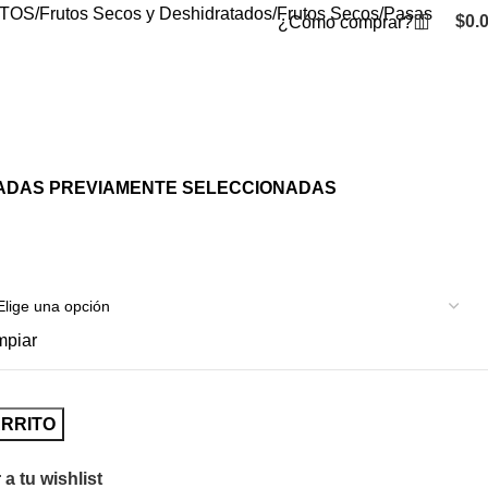
TOS
Frutos Secos y Deshidratados
Frutos Secos
Pasas
$
0.
¿Cómo comprar?
ADAS PREVIAMENTE SELECCIONADAS
mpiar
ARRITO
a tu wishlist