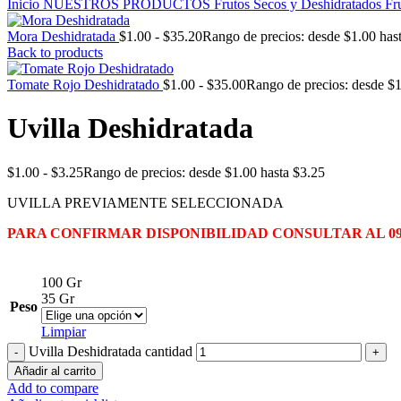
Inicio
NUESTROS PRODUCTOS
Frutos Secos y Deshidratados
Fr
Mora Deshidratada
$
1.00
-
$
35.20
Rango de precios: desde $1.00 has
Back to products
Tomate Rojo Deshidratado
$
1.00
-
$
35.00
Rango de precios: desde $1
Uvilla Deshidratada
$
1.00
-
$
3.25
Rango de precios: desde $1.00 hasta $3.25
UVILLA PREVIAMENTE SELECCIONADA
PARA CONFIRMAR DISPONIBILIDAD CONSULTAR AL 099 
100 Gr
35 Gr
Peso
Limpiar
Uvilla Deshidratada cantidad
Añadir al carrito
Add to compare