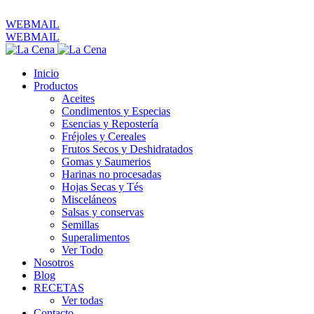
ventas@productoslacena.com.ec
| Pichincha 833 y Colón
WEBMAIL
WEBMAIL
Inicio
Productos
Aceites
Condimentos y Especias
Esencias y Repostería
Fréjoles y Cereales
Frutos Secos y Deshidratados
Gomas y Saumerios
Harinas no procesadas
Hojas Secas y Tés
Misceláneos
Salsas y conservas
Semillas
Superalimentos
Ver Todo
Nosotros
Blog
RECETAS
Ver todas
Contacto