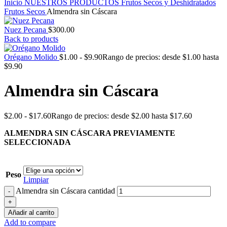
Inicio
NUESTROS PRODUCTOS
Frutos Secos y Deshidratados
Frutos Secos
Almendra sin Cáscara
Nuez Pecana
$
300.00
Back to products
Orégano Molido
$
1.00
-
$
9.90
Rango de precios: desde $1.00 hasta
$9.90
Almendra sin Cáscara
$
2.00
-
$
17.60
Rango de precios: desde $2.00 hasta $17.60
ALMENDRA SIN CÁSCARA PREVIAMENTE
SELECCIONADA
Peso
Limpiar
Almendra sin Cáscara cantidad
Añadir al carrito
Add to compare