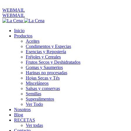
ventas@productoslacena.com.ec
| Pichincha 833 y Colón
WEBMAIL
WEBMAIL
Inicio
Productos
Aceites
Condimentos y Especias
Esencias y Repostería
Fréjoles y Cereales
Frutos Secos y Deshidratados
Gomas y Saumerios
Harinas no procesadas
Hojas Secas y Tés
Misceláneos
Salsas y conservas
Semillas
Superalimentos
Ver Todo
Nosotros
Blog
RECETAS
Ver todas
Contacto