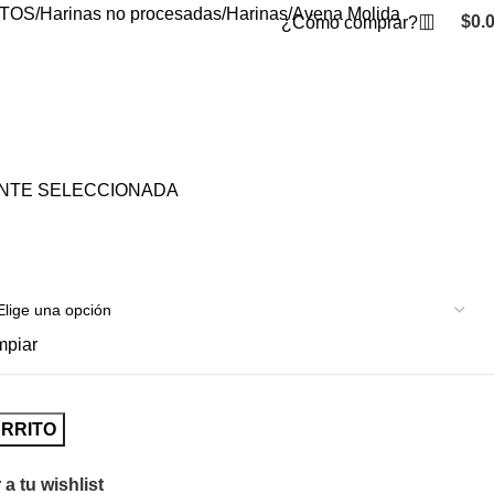
TOS
Harinas no procesadas
Harinas
Avena Molida
$
0.
¿Cómo comprar?
ENTE SELECCIONADA
mpiar
ARRITO
a tu wishlist