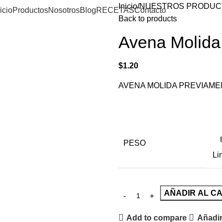
Inicio
NUESTROS PRODUC
icio
Productos
Nosotros
Blog
RECETAS
Contacto
Back to products
Avena Molida
$
1.20
AVENA MOLIDA PREVIAM
PESO
Li
AÑADIR AL C
Add to compare
Añadir 