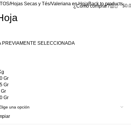
TOS
Hojas Secas y Tés
Valeriana en Hoja
Back to products
0
$
0.
¿Cómo comprar?
Hoja
A PREVIAMENTE SELECCIONADA
Kg
0 Gr
5 Gr
 Gr
0 Gr
mpiar