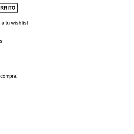
ARRITO
a tu wishlist
és
a compra.