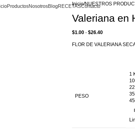
Inicio
NUESTROS PRODUC
icio
Productos
Nosotros
Blog
RECETAS
Contacto
Valeriana en 
$
1.00
-
$
26.40
FLOR DE VALERIANA SEC
1 
10
22
35
PESO
45
Li