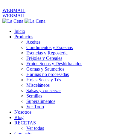
ventas@productoslacena.com.ec
| Pichincha 833 y Colón
WEBMAIL
WEBMAIL
Inicio
Productos
Aceites
Condimentos y Especias
Esencias y Repostería
Fréjoles y Cereales
Frutos Secos y Deshidratados
Gomas y Saumerios
Harinas no procesadas
Hojas Secas y Tés
Misceláneos
Salsas y conservas
Semillas
Superalimentos
Ver Todo
Nosotros
Blog
RECETAS
Ver todas
Contacto