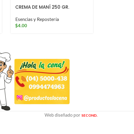
CREMA DE MANÍ 250 GR.
Gragea
Esencias y Repostería
Esencias y Re
$
4.00
$
0.60
-
$
4.40
Web diseñado por
SECOND.