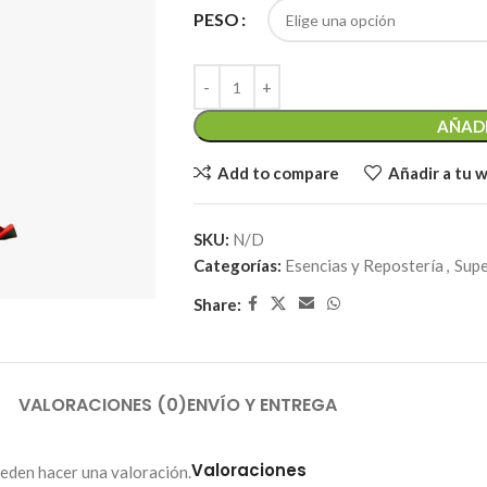
PESO
AÑADI
Add to compare
Añadir a tu w
SKU:
N/D
Categorías:
Esencias y Repostería
,
Supe
Share:
VALORACIONES (0)
ENVÍO Y ENTREGA
Valoraciones
eden hacer una valoración.