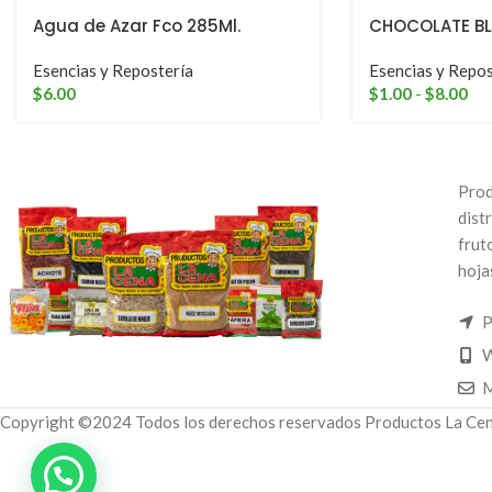
Agua de Azar Fco 285Ml.
CHOCOLATE B
Esencias y Repostería
Esencias y Repos
$
6.00
$
1.00
-
$
8.00
Prod
dist
frut
hoja
P
W
M
Copyright ©2024 Todos los derechos reservados Productos La Cen