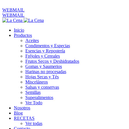
ventas@productoslacena.com.ec
| Pichincha 833 y Colón
WEBMAIL
WEBMAIL
Inicio
Productos
Aceites
Condimentos y Especias
Esencias y Repostería
Fréjoles y Cereales
Frutos Secos y Deshidratados
Gomas y Saumerios
Harinas no procesadas
Hojas Secas y Tés
Misceláneos
Salsas y conservas
Semillas
Superalimentos
Ver Todo
Nosotros
Blog
RECETAS
Ver todas
Contacto