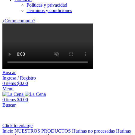
Políticas y privacidad
Términos y condiciones
¿Cómo comprar?
Buscar
Ingresa / Registro
0
items
$
0.00
Menu
0
items
$
0.00
Buscar
Click to enlarge
Inicio
NUESTROS PRODUCTOS
Harinas no procesadas
Harinas