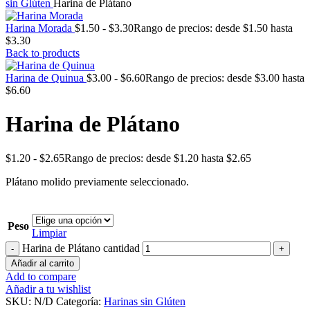
sin Glúten
Harina de Plátano
Harina Morada
$
1.50
-
$
3.30
Rango de precios: desde $1.50 hasta
$3.30
Back to products
Harina de Quinua
$
3.00
-
$
6.60
Rango de precios: desde $3.00 hasta
$6.60
Harina de Plátano
$
1.20
-
$
2.65
Rango de precios: desde $1.20 hasta $2.65
Plátano molido previamente seleccionado.
Peso
Limpiar
Harina de Plátano cantidad
Añadir al carrito
Add to compare
Añadir a tu wishlist
SKU:
N/D
Categoría:
Harinas sin Glúten