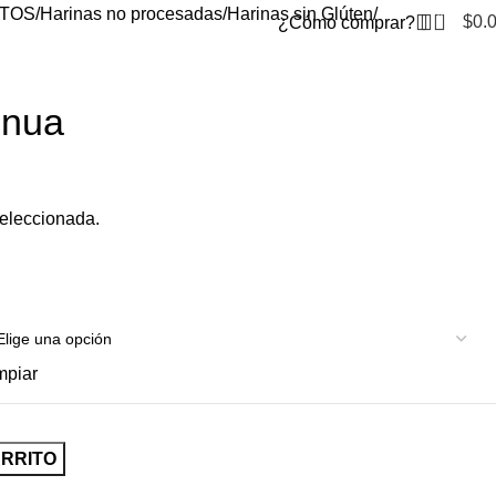
TOS
Harinas no procesadas
Harinas sin Glúten
0
$
0.
¿Cómo comprar?
inua
eleccionada.
mpiar
ARRITO