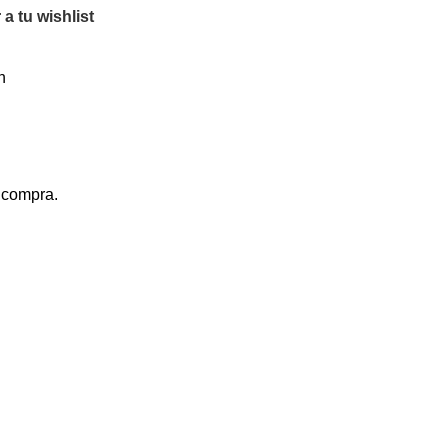
a tu wishlist
n
a compra.