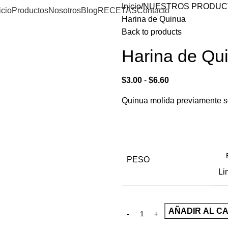
Inicio
NUESTROS PRODUC
icio
Productos
Nosotros
Blog
RECETAS
Contacto
Harina de Quinua
Back to products
Harina de Qu
$
3.00
-
$
6.60
Quinua molida previamente s
PESO
Li
AÑADIR AL C