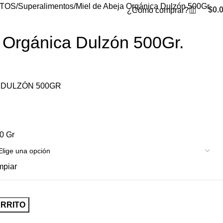
TOS
Superalimentos
Miel de Abeja Orgánica Dulzón 500Gr.
$
0.
¿Cómo comprar?
 Orgánica Dulzón 500Gr.
 DULZÓN 500GR
0 Gr
mpiar
ARRITO