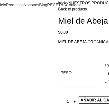
Inicio
NUESTROS PRODUC
icio
Productos
Nosotros
Blog
RECETAS
Contacto
Back to products
Miel de Abeja
$
8.00
MIEL DE ABEJA ORGÁNICA
50
PESO
Li
AÑADIR AL C