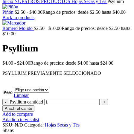
Inicio
NUESTROS PRODUCTOS
Hojas Secas y Tés
Psyllium
Piñón
$
2.50
-
$
40.00
Rango de precios: desde $2.50 hasta $40.00
Back to products
Romero Molido
$
2.50
-
$
10.00
Rango de precios: desde $2.50 hasta
$10.00
Psyllium
$
4.00
-
$
24.00
Rango de precios: desde $4.00 hasta $24.00
PSYLLIUM PREVIAMENTE SELECCIONADO
Peso
Limpiar
Psyllium cantidad
Añadir al carrito
Add to compare
Añadir a tu wishlist
SKU:
N/D
Categoría:
Hojas Secas y Tés
Share: