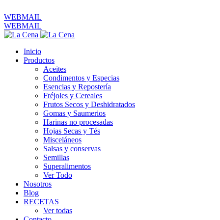
ventas@productoslacena.com.ec
| Pichincha 833 y Colón
WEBMAIL
WEBMAIL
Inicio
Productos
Aceites
Condimentos y Especias
Esencias y Repostería
Fréjoles y Cereales
Frutos Secos y Deshidratados
Gomas y Saumerios
Harinas no procesadas
Hojas Secas y Tés
Misceláneos
Salsas y conservas
Semillas
Superalimentos
Ver Todo
Nosotros
Blog
RECETAS
Ver todas
Contacto