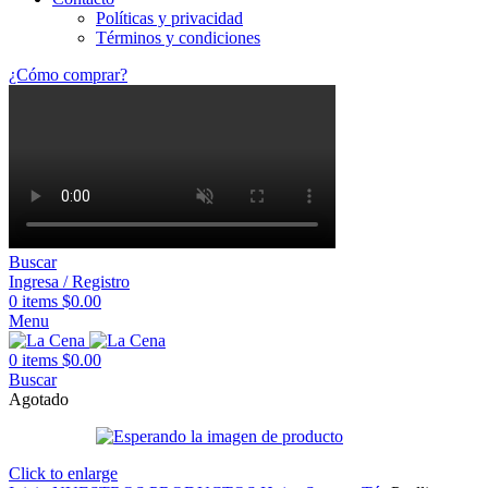
Políticas y privacidad
Términos y condiciones
¿Cómo comprar?
Buscar
Ingresa / Registro
0
items
$
0.00
Menu
0
items
$
0.00
Buscar
Agotado
Click to enlarge