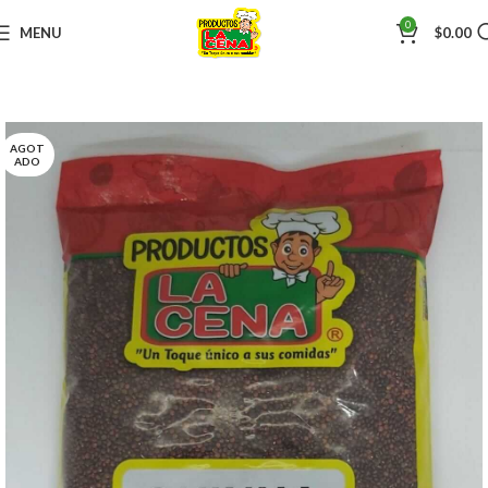
0
MENU
$
0.00
AGOT
ADO