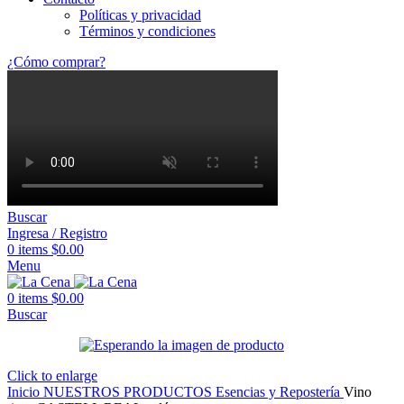
Políticas y privacidad
Términos y condiciones
¿Cómo comprar?
Buscar
Ingresa / Registro
0
items
$
0.00
Menu
0
items
$
0.00
Buscar
Click to enlarge
Inicio
NUESTROS PRODUCTOS
Esencias y Repostería
Vino