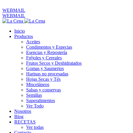
ventas@productoslacena.com.ec
| Pichincha 833 y Colón
WEBMAIL
WEBMAIL
Inicio
Productos
Aceites
Condimentos y Especias
Esencias y Repostería
Fréjoles y Cereales
Frutos Secos y Deshidratados
Gomas y Saumerios
Harinas no procesadas
Hojas Secas y Tés
Misceláneos
Salsas y conservas
Semillas
Superalimentos
Ver Todo
Nosotros
Blog
RECETAS
Ver todas
Contacto