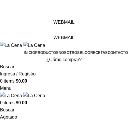
ventas@productoslacena.com.ec
| Pichincha 833 y Colón
WEBMAIL
WEBMAIL
INICIO
PRODUCTOS
NOSOTROS
BLOG
RECETAS
CONTACTO
¿Cómo comprar?
Buscar
Ingresa / Registro
0
items
$
0.00
Menu
0
items
$
0.00
Buscar
Agotado