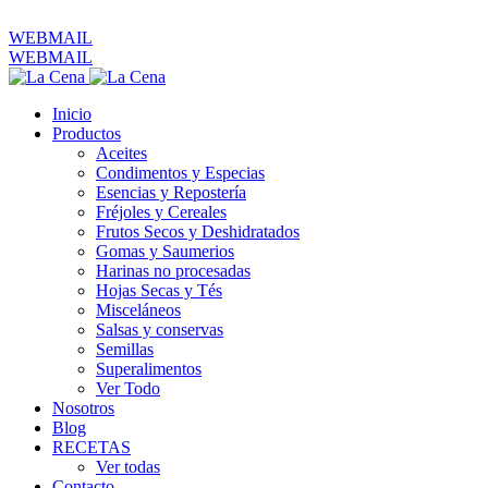
ventas@productoslacena.com.ec
| Pichincha 833 y Colón
WEBMAIL
WEBMAIL
Inicio
Productos
Aceites
Condimentos y Especias
Esencias y Repostería
Fréjoles y Cereales
Frutos Secos y Deshidratados
Gomas y Saumerios
Harinas no procesadas
Hojas Secas y Tés
Misceláneos
Salsas y conservas
Semillas
Superalimentos
Ver Todo
Nosotros
Blog
RECETAS
Ver todas
Contacto