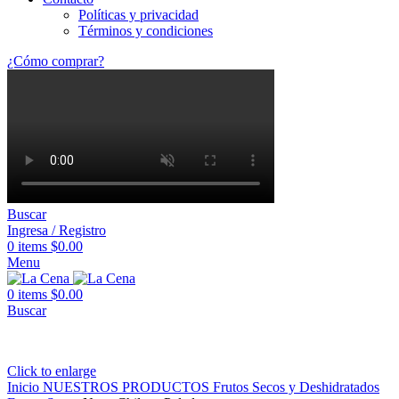
Políticas y privacidad
Términos y condiciones
¿Cómo comprar?
Buscar
Ingresa / Registro
0
items
$
0.00
Menu
0
items
$
0.00
Buscar
Click to enlarge
Inicio
NUESTROS PRODUCTOS
Frutos Secos y Deshidratados