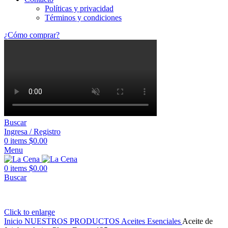
Políticas y privacidad
Términos y condiciones
¿Cómo comprar?
Buscar
Ingresa / Registro
0
items
$
0.00
Menu
0
items
$
0.00
Buscar
Click to enlarge
Inicio
NUESTROS PRODUCTOS
Aceites
Esenciales
Aceite de