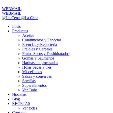
ventas@productoslacena.com.ec
| Pichincha 833 y Colón
WEBMAIL
WEBMAIL
Inicio
Productos
Aceites
Condimentos y Especias
Esencias y Repostería
Fréjoles y Cereales
Frutos Secos y Deshidratados
Gomas y Saumerios
Harinas no procesadas
Hojas Secas y Tés
Misceláneos
Salsas y conservas
Semillas
Superalimentos
Ver Todo
Nosotros
Blog
RECETAS
Ver todas
Contacto